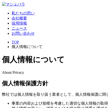
私たちの思い
会社概要
採用情報
ニュース
お問い合わせ
TOP
個人情報について
個
人
情
報
に
つ
い
て
About Privacy
個人情報保護方針
弊社では個人情報を取り扱う業者として、個人情報保護に関
事業の内容および規模を考慮した適切な個人情報の取得